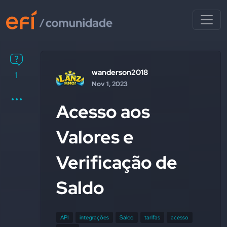
wanderson2018
1
Nov 1, 2023
Acesso aos
Valores e
Verificação de
Saldo
API
integrações
Saldo
tarifas
acesso