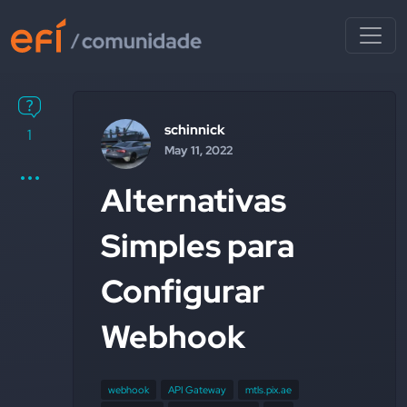
schinnick
1
May 11, 2022
Alternativas
Simples para
Configurar
Webhook
webhook
API Gateway
mtls.pix.ae