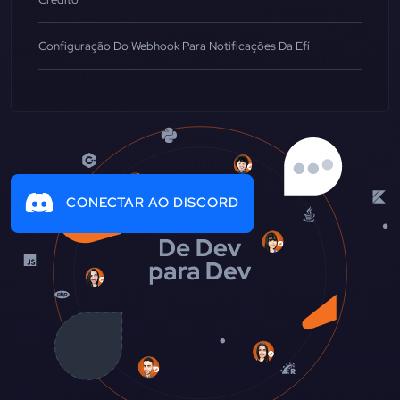
Configuração Do Webhook Para Notificações Da Efí
CONECTAR AO DISCORD