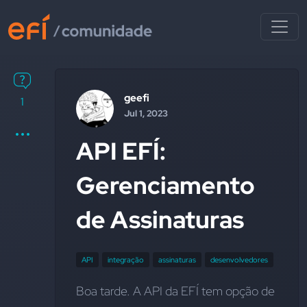
geefi
1
Jul 1, 2023
API EFÍ:
Gerenciamento
de Assinaturas
API
integração
assinaturas
desenvolvedores
Boa tarde. A API da EFÍ tem opção de 