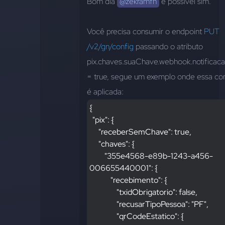
Bom dia 
@zekramfn
 é possível sim.
Você precisa consumir o endpoint 
PUT 
/v2/gn/config
 passando o atributo 
pix.chaves.suaChave.webhook.notificaca
= true, segue um exemplo onde essa con
é aplicada: 
{
  "pix": {
      "receberSemChave": true,
      "chaves": {
          "355e4568-e89b-1243-a456-
006655440001": {
              "recebimento": {
                  "txidObrigatorio": false,
                  "recusarTipoPessoa": "PF",
                  "qrCodeEstatico": {