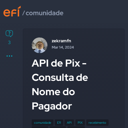
zekramfn
3
Mar 14, 2024
API de Pix -
Consulta de
Nome do
Pagador
comunidade
Efí
API
PIX
recebimento