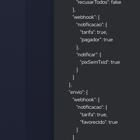
                      "recusarTodos": false
                  },
                  "webhook": {
                      "notificacao": {
                          "tarifa": true,
                          "pagador": true
                      },
                      "notificar": {
                          "pixSemTxid": true
                      }
                  }
              },
              "envio": {
                  "webhook": {
                      "notificacao": {
                          "tarifa": true,
                          "favorecido": true
                      }
                  }