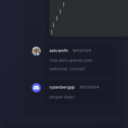
              }
          }
      }
  }
}
zekramfn
14/03/2024
mas seria apenas para 
webhook, correto?
ryzenbergsjc
28/03/2024
peguei daqui