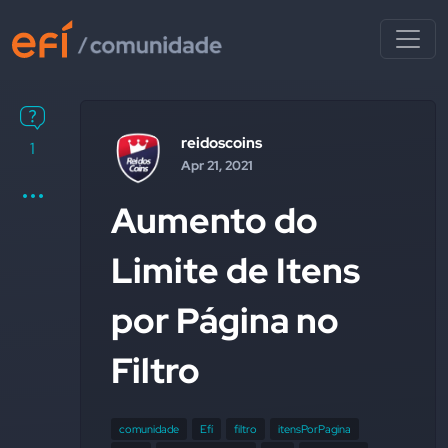
reidoscoins
1
Apr 21, 2021
Aumento do
Limite de Itens
por Página no
Filtro
comunidade
Efí
filtro
itensPorPagina