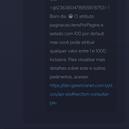
<@!236380478955978753> ! 
Bom dia. 😀 O atributo 
paginacao.itensPorPagina
 é 
setado com 100 por default 
mas você pode atribuir 
qualquer valor entre 1 e 1000, 
inclusive. Para visualizar mais 
detalhes sobre este e outros 
parâmetros, acesse: 
https://dev.gerencianet.com.br/d
ocs/api-pix#section-consultar-
pix
-