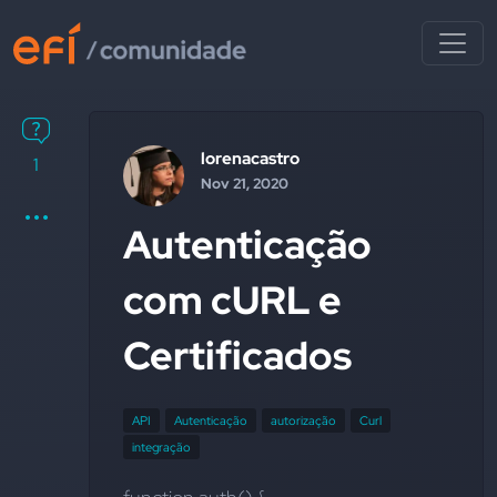
lorenacastro
1
Nov 21, 2020
Autenticação
com cURL e
Certificados
API
Autenticação
autorização
Curl
integração