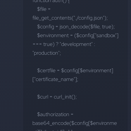
function auth() {
    $file = 
file_get_contents("./config.json");
    $config = json_decode($file, true);
    $environment = ($config["sandbox"] 
=== true) ? "development" : 
"production";
    $certfile = $config[$environment]
["certificate_name"];
    $curl = curl_init();
    $authorization =  
base64_encode($config[$environme