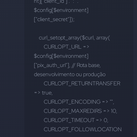
nt]["client_id"] . ":" . 
$config[$environment]
["client_secret"]);
    curl_setopt_array($curl, array(
        CURLOPT_URL => 
$config[$environment]
["pix_auth_url"], // Rota base, 
desenvolvimento ou produção
        CURLOPT_RETURNTRANSFER 
=> true,
        CURLOPT_ENCODING => "",
        CURLOPT_MAXREDIRS => 10,
        CURLOPT_TIMEOUT => 0,
        CURLOPT_FOLLOWLOCATION 