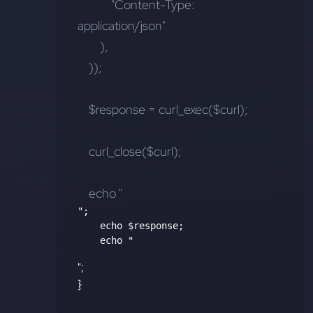
            "Content-Type: 
application/json"
        ),
    ));
    $response = curl_exec($curl);
    curl_close($curl);
    echo "
";
    echo $response;
    echo "
";
}