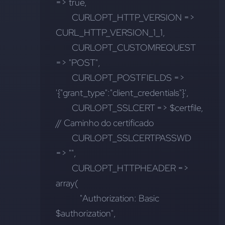
=> true,
        CURLOPT_HTTP_VERSION => 
CURL_HTTP_VERSION_1_1,
        CURLOPT_CUSTOMREQUEST 
=> "POST",
        CURLOPT_POSTFIELDS => 
'{"grant_type":"client_credentials"}',
        CURLOPT_SSLCERT => $certfile, 
// Caminho do certificado
        CURLOPT_SSLCERTPASSWD 
=> "",
        CURLOPT_HTTPHEADER => 
array(
            "Authorization: Basic 
$authorization",