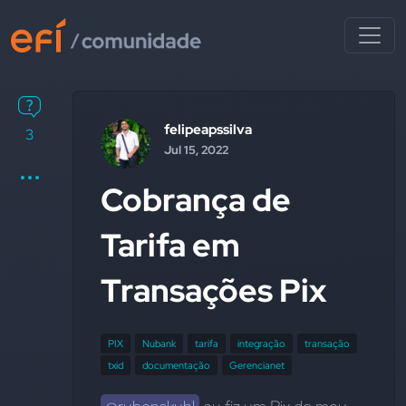
felipeapssilva
3
Jul 15, 2022
Cobrança de
Tarifa em
Transações Pix
PIX
Nubank
tarifa
integração
transação
txid
documentação
Gerencianet