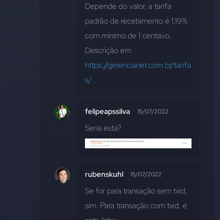
Depende do valor, a tarifa 
padrão de recebimento é 1,19% 
com mínimo de 1 centavo. 
Descrição em 
https://gerencianet.com.br/tarifa
s/
 .
felipeapssilva
15/07/2022
Seria esta?
rubenskuhl
15/07/2022
Se for para transação sem txid, 
sim. Para transação com txid, é 