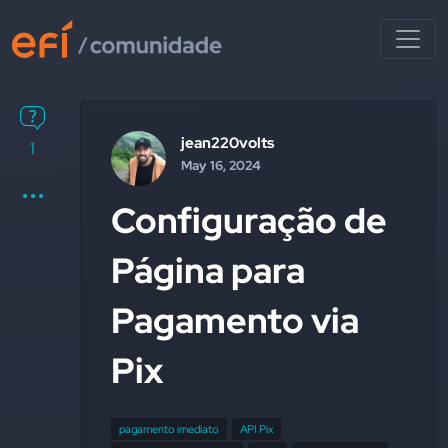
jean220volts
1
May 16, 2024
Configuração de
Página para
Pagamento via
Pix
pagamento imediato
API Pix