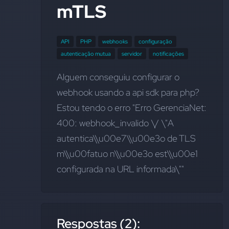
mTLS
API
PHP
webhooks
configuração
autenticação mutua
servidor
notificações
Alguem conseguiu configurar o 
webhook usando a api sdk para php? 
Estou tendo o erro "Erro GerenciaNet: 
400: webhook_invalido \/ \"A 
autentica\\u00e7\\u00e3o de TLS 
m\\u00fatuo n\\u00e3o est\\u00e1 
configurada na URL informada\""
Respostas (2):