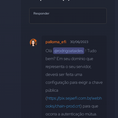
Responder
palloma_efi
30/06/2023
Olá 
@rodrigoataides
 ! Tudo 
bem? Em seu domínio que 
representa o seu servidor, 
deverá ser feita uma 
configuração para exigir a chave 
pública 
(
https://pix.sejaefi.com.br/webh
ooks/chain-prod.crt
) para que 
ocorra a autenticação mútua. 