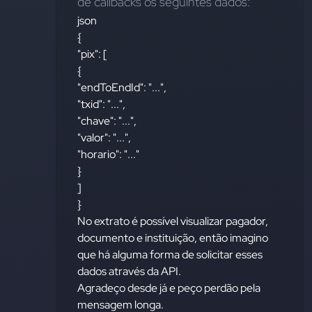
de callbacks os seguintes dados:
json
{
"pix": [
{
"endToEndId": "...",
"txid": "...",
"chave": "...",
"valor": "...",
"horario": "..."
}
]
}
No extrato é possível visualizar pagador,
documento e instituição, então imagino
que há alguma forma de solicitar esses
dados através da API.
Agradeço desde já e peço perdão pela
mensagem longa.