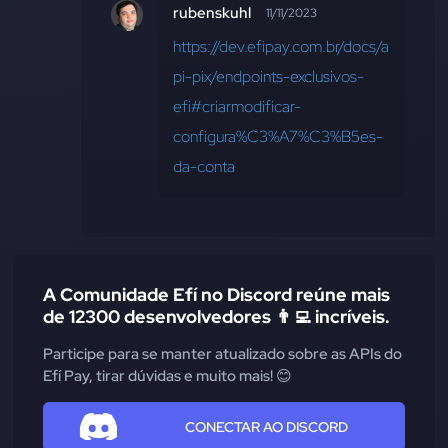
rubenskuhl
11/11/2023
https://dev.efipay.com.br/docs/a
pi-pix/endpoints-exclusivos-
efi#criarmodificar-
configura%C3%A7%C3%B5es-
da-conta
A Comunidade Efí no Discord reúne mais
de 12300 desenvolvedores 👨‍💻 incríveis.
Participe para se manter atualizado sobre as APIs do
Efí Pay, tirar dúvidas e muito mais! 😊
CONECTAR AO DISCORD