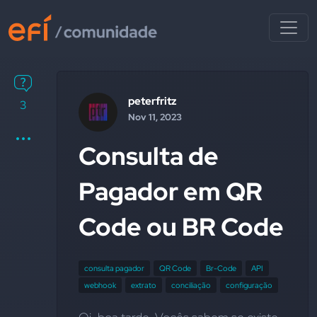
peterfritz
3
Nov 11, 2023
Consulta de
Pagador em QR
Code ou BR Code
consulta pagador
QR Code
Br-Code
API
webhook
extrato
conciliação
configuração