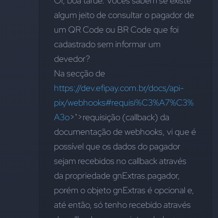
Oi, boa tarde. Vocês sabem se existe 
algum jeito de consultar o pagador de 
um QR Code ou BR Code que foi 
cadastrado sem informar um 
devedor?
Na secção de 
https://dev.efipay.com.br/docs/api-
pix/webhooks#requisi%C3%A7%C3%
A3o
>">requisição (callback) da 
documentação de webhooks, vi que é 
possível que os dados do pagador 
sejam recebidos no callback através 
da propriedade 
gnExtras.pagador
, 
porém o objeto 
gnExtras
 é opcional e, 
até então, só tenho recebido através 