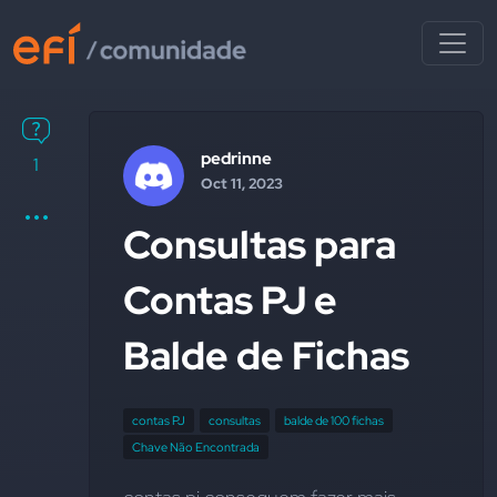
pedrinne
1
Oct 11, 2023
Consultas para
Contas PJ e
Balde de Fichas
contas PJ
consultas
balde de 100 fichas
Chave Não Encontrada