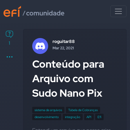
roguitar88
1
Mar 22, 2021
Conteúdo para
Arquivo com
Sudo Nano Pix
sistema de arquivos
Tabela de Cobranças
desenvolvimento
integração
API
Efí