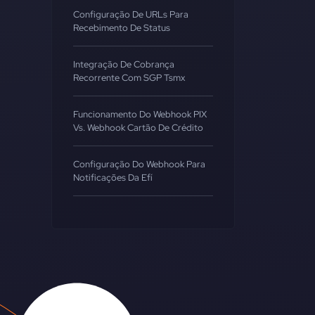
Configuração De URLs Para
Recebimento De Status
Integração De Cobrança
Recorrente Com SGP Tsmx
Funcionamento Do Webhook PIX
Vs. Webhook Cartão De Crédito
Configuração Do Webhook Para
Notificações Da Efí