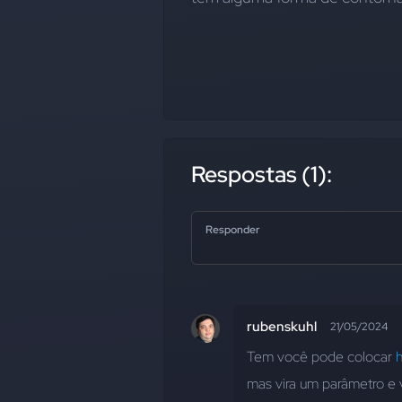
Respostas (1):
Responder
rubenskuhl
21/05/2024
Tem você pode colocar 
h
mas vira um parâmetro e 