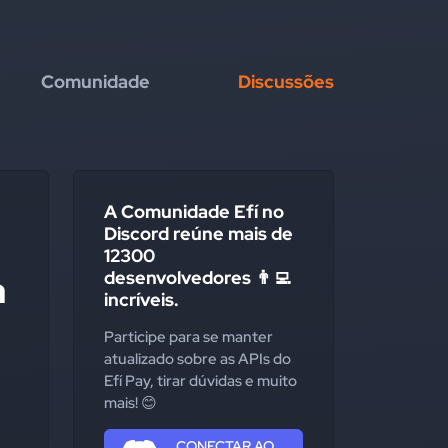
Comunidade
Discussões
A Comunidade Efí no
Discord reúne mais de
12300
desenvolvedores 👨‍💻
a
incríveis.
Participe para se manter
atualizado sobre as APIs do
Efí Pay, tirar dúvidas e muito
mais! 😊
CONECTAR AO