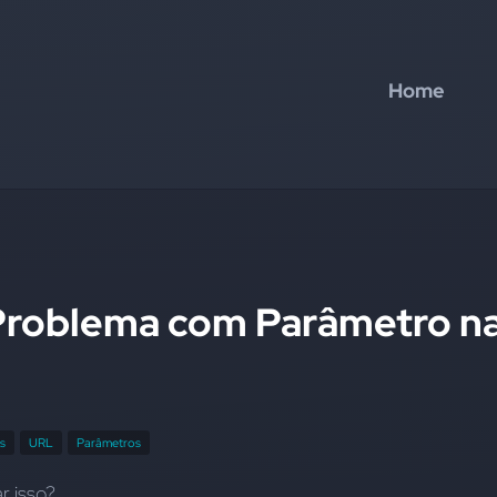
Home
Problema com Parâmetro n
es
URL
Parâmetros
r isso?