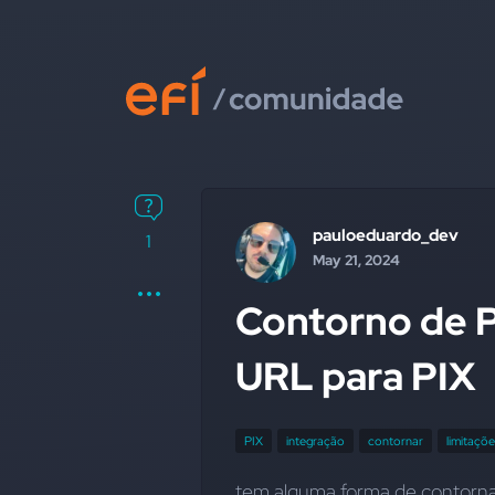
pauloeduardo_dev
1
May 21, 2024
Contorno de 
URL para PIX
PIX
integração
contornar
limitaçõ
tem alguma forma de contorna