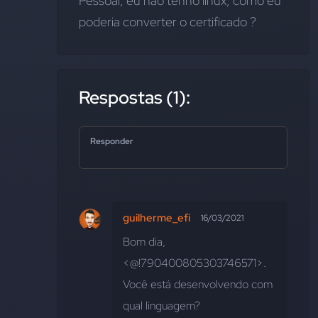
Pessoal, eu nao tenho linux, como eu 
poderia converter o certificado ?
Respostas (1):
Responder
guilherme_efi
16/03/2021
Bom dia, 
<@!790400805303746571>. 
Você está desenvolvendo com 
qual linguagem?