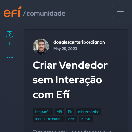
douglascarteribordignon
1
May 25, 2023
Criar Vendedor
sem Interação
com Efí
integração
API
Efí
criar vendedor
abertura de contas
SMS
e-mail