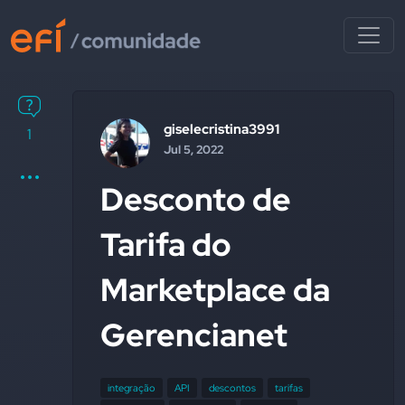
giselecristina3991
1
Jul 5, 2022
Desconto de
Tarifa do
Marketplace da
Gerencianet
integração
API
descontos
tarifas