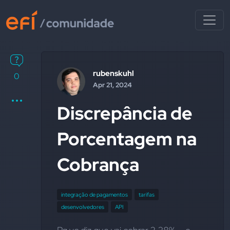
rubenskuhl
0
Apr 21, 2024
Discrepância de
Porcentagem na
Cobrança
integração de pagamentos
tarifas
desenvolvedores
API