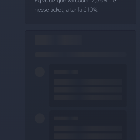
Pq vc diz que vai cobrar 2,38%... e 
nesse ticket, a tarifa é 10%.