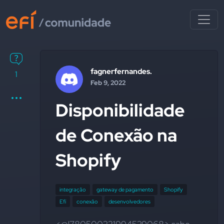
fagnerfernandes.
1
Feb 9, 2022
Disponibilidade
de Conexão na
Shopify
integração
gateway de pagamento
Shopify
Efí
conexão
desenvolvedores