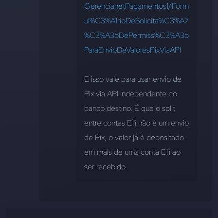
GerencianetPagamentos1/Form
ul%C3%A1rioDeSolicita%C3%A7
%C3%A3oDePermiss%C3%A3o
ParaEnvioDeValoresPixViaAPI
E isso vale para usar envio de 
Pix via API independente do 
banco destino. É que o split 
entre contas Efí não é um envio 
de Pix, o valor já é depositado 
em mais de uma conta Efí ao 
ser recebido.