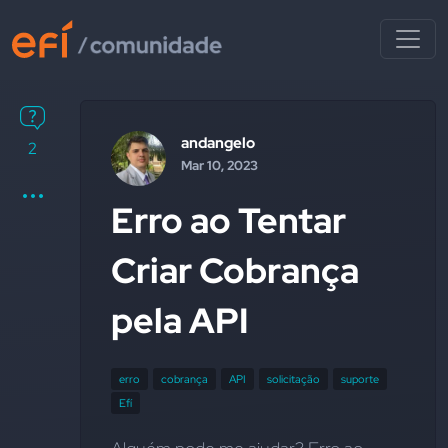
andangelo
2
Mar 10, 2023
Erro ao Tentar
Criar Cobrança
pela API
erro
cobrança
API
solicitação
suporte
Efí