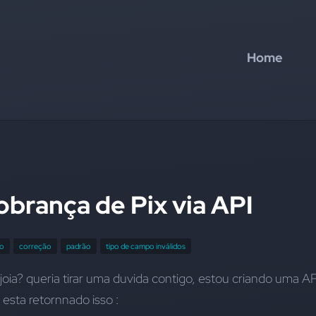
Home
cobrança de Pix via API
ão
correção
padrão
tipo de campo inválidos
 joia? queria tirar uma duvida contigo, estou criando uma API
 esta retornnado isso : 