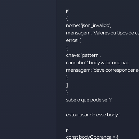
js
{
nome: 'json_invalido',
mensagem: 'Valores ou tipos de ca
erros: [
{
chave: 'pattern',
caminho: '.body.valor.original',
mensagem: 'deve corresponder ao 
}
]
}
sabe o que pode ser?
estou usando esse body :
js
const bodyCobranca = {