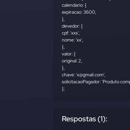
calendario: {
expiracao: 3600,
},
devedor: {
cpf: 'xxs',
nome: 'xx',
},
valor: {
original: 2,
},
chave: '
x@gmail.com
',
solicitacaoPagador: 'Produto comp
};
Respostas (1):