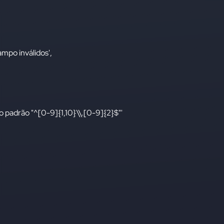
mpo inválidos',
padrão "^[0-9]{1,10}\\.[0-9]{2}$"'