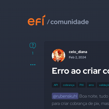
celo_diana
1
Feb 2, 2024
Erro ao criar 
API
cobrança
PIX
erro
validaç
@rubenskuhl
 Boa noite, tudo
para criar cobrança de pix, mas