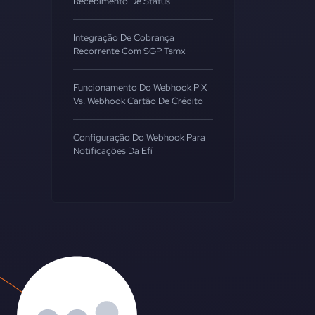
Recebimento De Status
Integração De Cobrança
Recorrente Com SGP Tsmx
Funcionamento Do Webhook PIX
Vs. Webhook Cartão De Crédito
Configuração Do Webhook Para
Notificações Da Efí