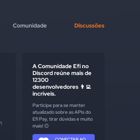
Comunidade
Discussões
A Comunidade Efí no
Discord reúne mais de
12300
desenvolvedores 👨‍💻
incríveis.
Participe para se manter
atualizado sobre as APIs do
Efí Pay, tirar dúvidas e muito
 
mais! 😊
CONECTAR AO