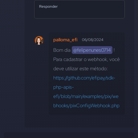
Responder
palloma_efi
06/08/2024
Bom dia 
@felipenunes0714
 ! 
Para cadastrar o webhook, você 
deve utilizar este método: 
https://github.com/efipay/sdk-
php-apis-
efi/blob/main/examples/pix/we
bhooks/pixConfigWebhook.php