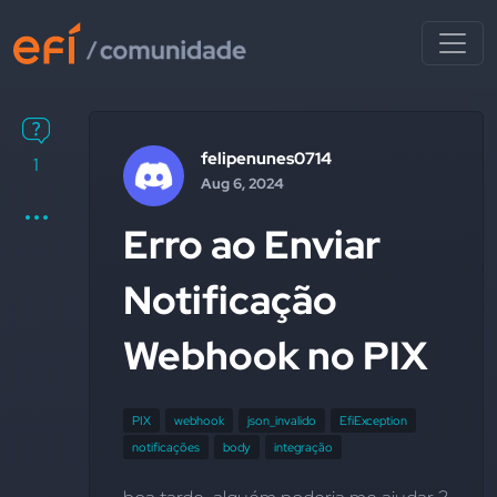
felipenunes0714
1
Aug 6, 2024
Erro ao Enviar
Notificação
Webhook no PIX
PIX
webhook
json_invalido
EfiException
notificações
body
integração