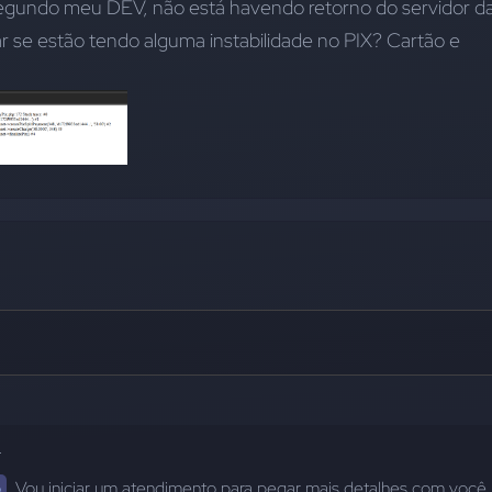
 Segundo meu DEV, não está havendo retorno do servidor da
 se estão tendo alguma instabilidade no PIX? Cartão e 
4
o
. Vou iniciar um atendimento para pegar mais detalhes com você.