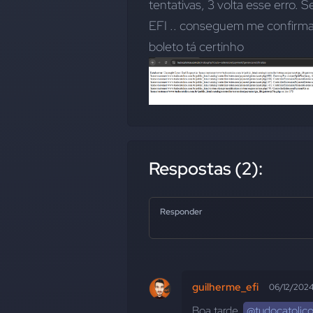
tentativas, 3 volta esse erro.
EFI .. conseguem me confirmar
boleto tá certinho
Respostas (2):
Responder
guilherme_efi
06/12/202
Boa tarde, 
@tudocatolic