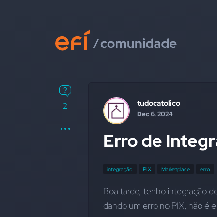
tudocatolico
2
Dec 6, 2024
Erro de Integ
integração
PIX
Marketplace
erro
Boa tarde, tenho integração de
dando um erro no PIX, não é e