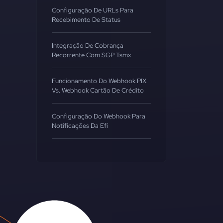
Configuração De URLs Para
Recebimento De Status
Integração De Cobrança
Recorrente Com SGP Tsmx
Funcionamento Do Webhook PIX
Vs. Webhook Cartão De Crédito
Configuração Do Webhook Para
Notificações Da Efí