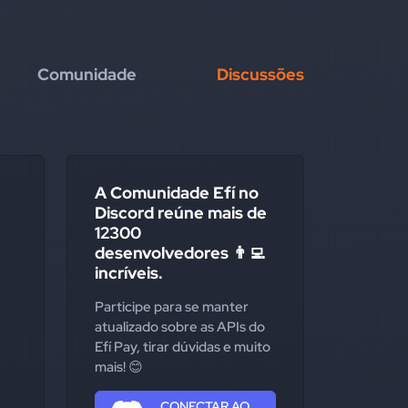
Comunidade
Discussões
A Comunidade Efí no
Discord reúne mais de
12300
desenvolvedores 👨‍💻
incríveis.
Participe para se manter
atualizado sobre as APIs do
Efí Pay, tirar dúvidas e muito
mais! 😊
CONECTAR AO