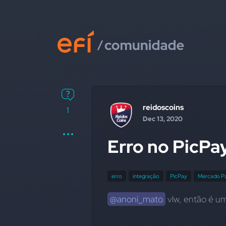
reidoscoins
1
Dec 13, 2020
Erro no PicPa
erro
integração
PicPay
Mercado P
@anoni_mato
 vlw, então é u