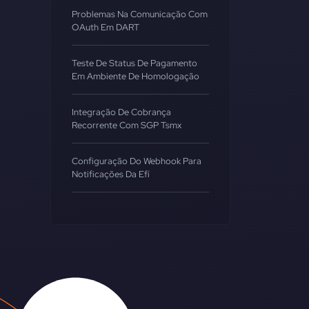
Problemas Na Comunicação Com
OAuth Em DART
Teste De Status De Pagamento
Em Ambiente De Homologação
Integração De Cobrança
Recorrente Com SGP Tsmx
Configuração Do Webhook Para
Notificações Da Efí