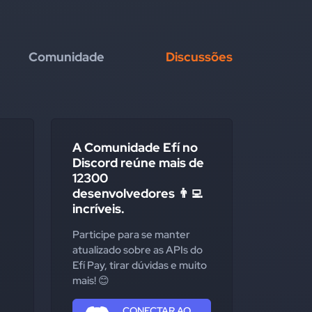
Comunidade
Discussões
A Comunidade Efí no
Discord reúne mais de
12300
desenvolvedores 👨‍💻
incríveis.
Participe para se manter
atualizado sobre as APIs do
Efí Pay, tirar dúvidas e muito
mais! 😊
CONECTAR AO