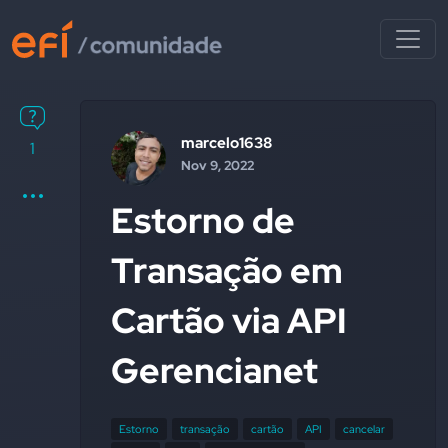
marcelo1638
1
Nov 9, 2022
Estorno de
Transação em
Cartão via API
Gerencianet
Estorno
transação
cartão
API
cancelar