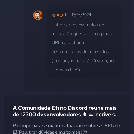
igor_efi
19/04/2024
Estes são os exemplos de 
requisição que fazemos para a 
URL cadastrada. 
Tem exemplos de recebidos 
(cobranças pagas), Devolução 
e Envio de Pix
A Comunidade Efí no Discord reúne mais
de 12300 desenvolvedores 👨‍💻 incríveis.
Participe para se manter atualizado sobre as APIs do
Efí Pay, tirar dúvidas e muito mais! 😊