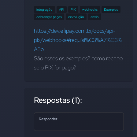
integração
API
PIX
webhooks
Exemplos
cobranças pagas
devolução
envio
https://dev.efipay.com.br/docs/api-
pix/webhooks#requisi%C3%A7%C3%
A3o
São esses os exemplos? como recebo 
se o PIX for pago?
Respostas (1):
Responder