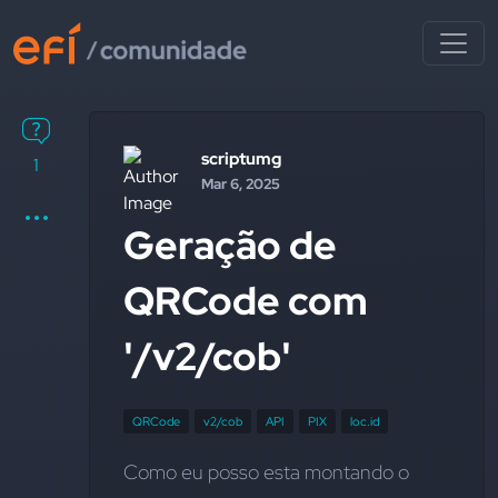
scriptumg
1
Mar 6, 2025
Geração de
QRCode com
'/v2/cob'
QRCode
v2/cob
API
PIX
loc.id
Como eu posso esta montando o 