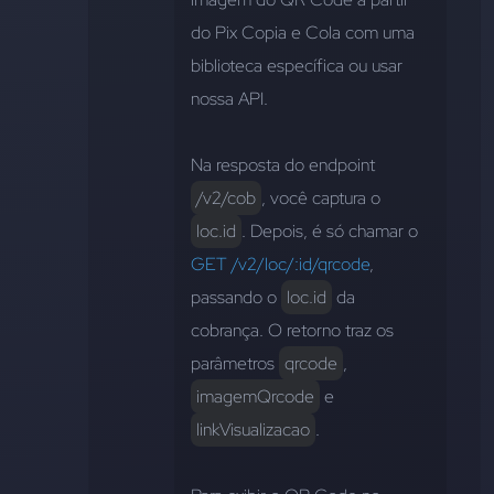
do Pix Copia e Cola com uma 
biblioteca específica ou usar 
nossa API.
Na resposta do endpoint 
/v2/cob
, você captura o 
loc.id
. Depois, é só chamar o 
GET /v2/loc/:id/qrcode
, 
passando o 
loc.id
 da 
cobrança. O retorno traz os 
parâmetros 
qrcode
, 
imagemQrcode
 e 
linkVisualizacao
.