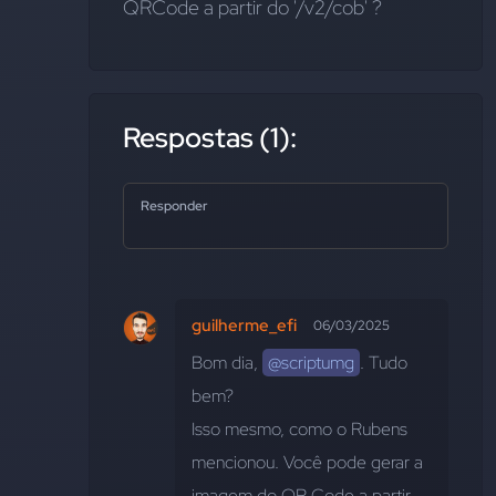
QRCode a partir do '/v2/cob' ?
Respostas (1):
Responder
guilherme_efi
06/03/2025
Bom dia, 
@scriptumg
. Tudo 
bem?
Isso mesmo, como o Rubens 
mencionou. Você pode gerar a 
imagem do QR Code a partir 