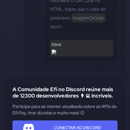
Para exibir o QR Code no 
HTML, basta usar o valor do 
parâmetro 
imagemQrcode
, 
assim:
html
A Comunidade Efí no Discord reúne mais
de 12300 desenvolvedores 👨‍💻 incríveis.
Participe para se manter atualizado sobre as APIs do
Efí Pay, tirar dúvidas e muito mais! 😊
CONECTAR AO DISCORD