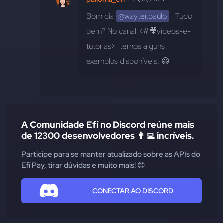
Bom dia 
@wayter.paulo
 ! Tudo 
bem? No canal <#🎥vídeos-e-
tutorias>  temos alguns 
exemplos disponíveis. 😃
A Comunidade Efí no Discord reúne mais
de 12300 desenvolvedores 👨‍💻 incríveis.
Participe para se manter atualizado sobre as APIs do
Efí Pay, tirar dúvidas e muito mais! 😊
CONECTAR AO DISCORD