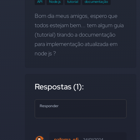
API
Node.js
tutorial
documentação
Bom dia meus amigos, espero que 
todos estejam bem... tem algum guia 
(tutorial) tirando a documentação 
para implementação atualizada em 
node js ?
Respostas (1):
Responder
palloma_efi
24/01/2024