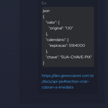
Ex:.
json
{
    "valor": {
        "original": "1.10"
    },
    "calendario": {
        "expiracao": 5184000
    },
    "chave": "SUA-CHAVE-PIX"
}
https://dev.gerencianet.com.br
/docs/api-pix#section-criar-
cobran-a-imediata