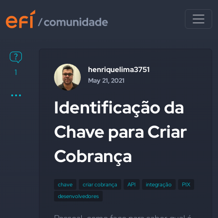
henriquelima3751
1
May 21, 2021
Identificação da
Chave para Criar
Cobrança
chave
criar cobrança
API
integração
PIX
desenvolvedores