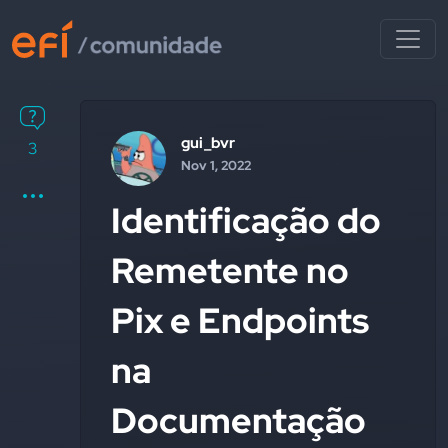
gui_bvr
3
Nov 1, 2022
Identificação do
Remetente no
Pix e Endpoints
na
Documentação