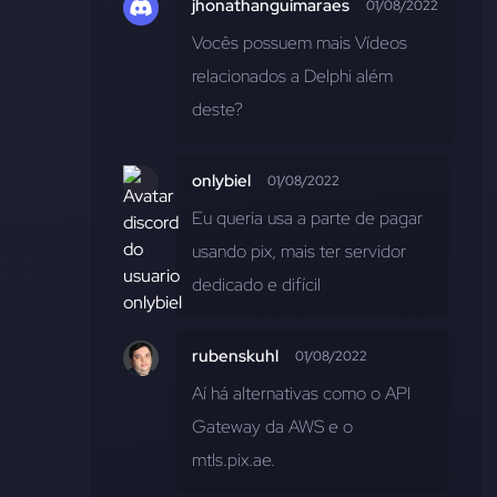
jhonathanguimaraes
01/08/2022
Vocês possuem mais Vídeos 
relacionados a Delphi além 
deste?
onlybiel
01/08/2022
Eu queria usa a parte de pagar 
usando pix, mais ter servidor 
dedicado e difícil
rubenskuhl
01/08/2022
Aí há alternativas como o API 
Gateway da AWS e o 
mtls.pix.ae.