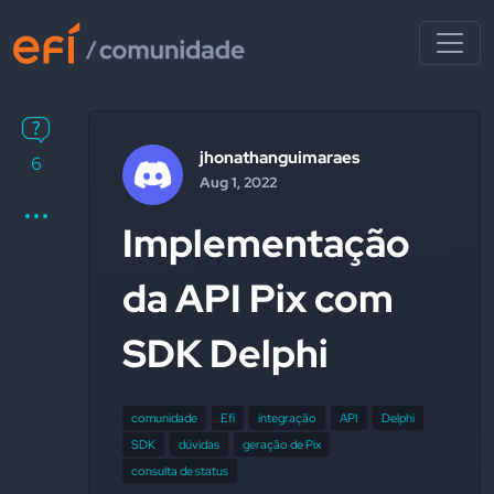
jhonathanguimaraes
6
Aug 1, 2022
Implementação
da API Pix com
SDK Delphi
comunidade
Efí
integração
API
Delphi
SDK
dúvidas
geração de Pix
consulta de status