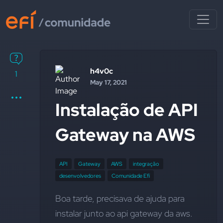
h4v0c
1
May 17, 2021
Instalação de API
Gateway na AWS
API
Gateway
AWS
integração
desenvolvedores
Comunidade Efí
Boa tarde, precisava de ajuda para 
instalar junto ao api gateway da aws. 