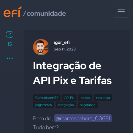
igor_efi
15
Sep 11, 2023
Integração de
API Pix e Tarifas
Comunidade Efí
API Pix
tarifas
cobrança
pagamento
integração
segurança
Bom dia, 
@marcosdahora_00681
! 
Tudo bem?