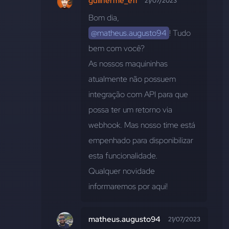
guilherme_efi
21/07/2023
Bom dia, 
@matheus.augusto94
! Tudo 
bem com você?
As nossos maquininhas 
atualmente não possuem 
integração com API para que 
possa ter um retorno via 
webhook. Mas nosso time está 
empenhado para disponibilizar 
esta funcionalidade. 
Qualquer novidade 
informaremos por aqui!  
matheus.augusto94
21/07/2023