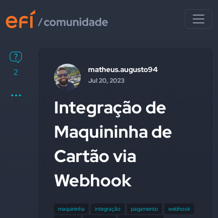
matheus.augusto94
2
Jul 20, 2023
Integração de
Maquininha de
Cartão via
Webhook
maquininha
integração
pagamento
webhook