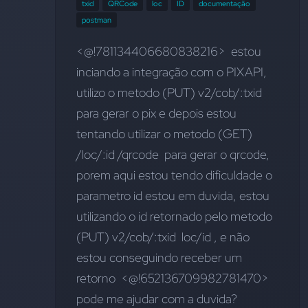
txid
QRCode
loc
ID
documentação
postman
<@!781134406680838216>  estou 
inciando a integração com o PIXAPI,  
utilizo o metodo (PUT) v2/cob/:txid 
para gerar o pix e depois estou 
tentando utilizar o metodo (GET) 
/loc/:id /qrcode  para gerar o qrcode, 
porem aqui estou tendo dificuldade o 
parametro id estou em duvida, estou 
utilizando o id retornado pelo metodo 
(PUT) v2/cob/:txid  loc/id , e não 
estou conseguindo receber um 
retorno  <@!652136709982781470>  
pode me ajudar com a duvida?