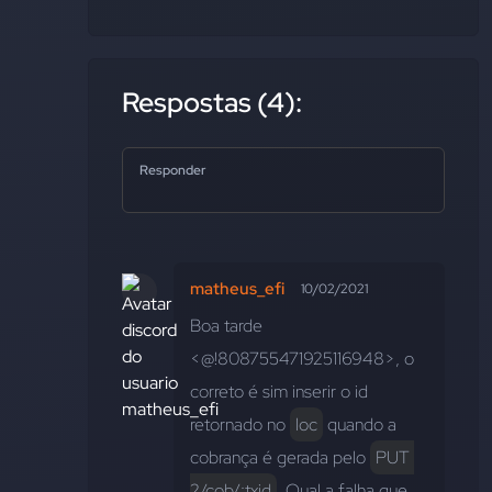
Respostas (4):
Responder
matheus_efi
10/02/2021
Boa tarde 
<@!808755471925116948>, o 
correto é sim inserir o id 
retornado no 
loc
 quando a 
cobrança é gerada pelo 
PUT 
2/cob/:txid
. Qual a falha que 