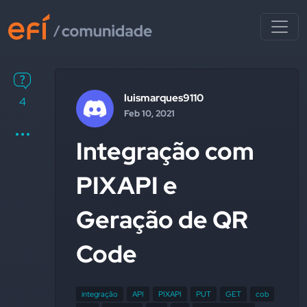
luismarques9110
4
Feb 10, 2021
Integração com
PIXAPI e
Geração de QR
Code
integração
API
PIXAPI
PUT
GET
cob