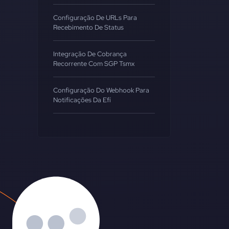
Configuração De URLs Para
Recebimento De Status
Integração De Cobrança
Recorrente Com SGP Tsmx
Configuração Do Webhook Para
Notificações Da Efí