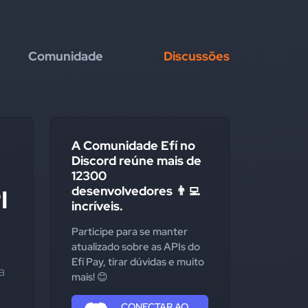
Comunidade
Discussões
A Comunidade Efí no
Discord reúne mais de
12300
desenvolvedores 👨‍💻
I
incríveis.
Participe para se manter
atualizado sobre as APIs do
Efí Pay, tirar dúvidas e muito
 
mais! 😊
CONECTAR AO