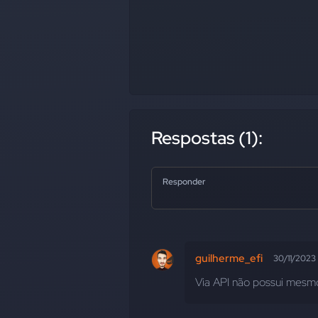
Respostas (1):
Responder
guilherme_efi
30/11/2023
Via API não possui mesmo