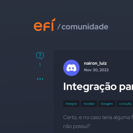
nairon_luiz
1
Nov 30, 2023
Integração pa
Integrar
receber
listagem
consulta
Certo, e no caso teria alguma 
não possui?