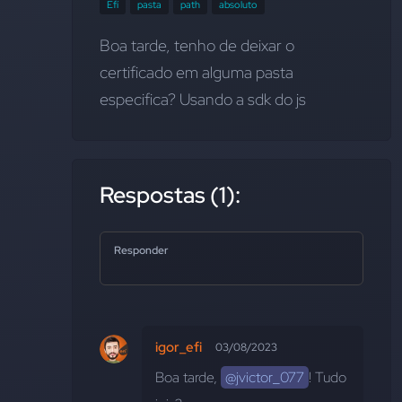
Efí
pasta
path
absoluto
Boa tarde, tenho de deixar o 
certificado em alguma pasta 
especifica? Usando a sdk do js
Respostas (1):
Responder
igor_efi
03/08/2023
Boa tarde, 
@jvictor_077
! Tudo 