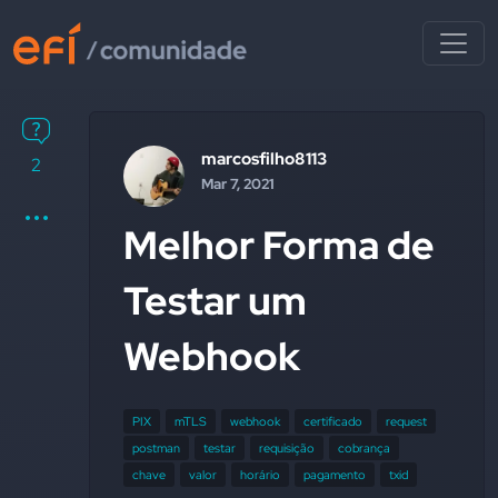
marcosfilho8113
2
Mar 7, 2021
Melhor Forma de
Testar um
Webhook
PIX
mTLS
webhook
certificado
request
postman
testar
requisição
cobrança
chave
valor
horário
pagamento
txid