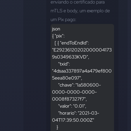
enviando o certificado para 
mTLS e body, um exemplo de 
um Pix pago:
json
{ "pix":
   [ { "endToEndId": 
"E29236120202000004173
9s0349633KVD",
       "txid": 
"4dsaa337897a4a479ef800
5eea80e097",
       "chave": "1a580600-
0000-0000-0000-
0008f87327f7",
       "valor": "0.01",
       "horario": "2021-03-
04T17:39:50.000Z"
     } 