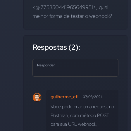
<@!775350441965649951>, qual 
melhor forma de testar o webhook?
Respostas (2):
Responder
guilherme_efi
07/03/2021
Você pode criar uma request no 
Postman, com método POST 
para sua URL webhook, 