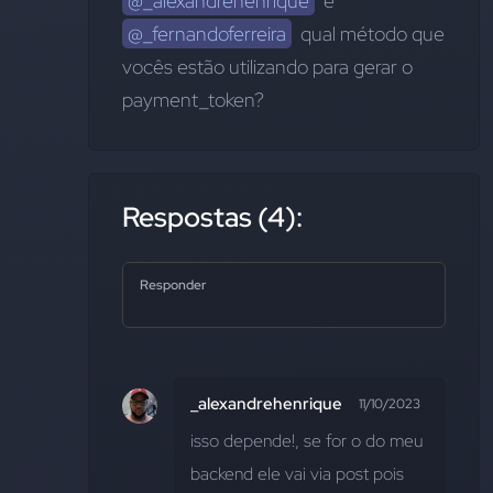
@_alexandrehenrique
  e 
@_fernandoferreira
  qual método que 
vocês estão utilizando para gerar o 
payment_token?
Respostas (4):
Responder
_alexandrehenrique
11/10/2023
isso depende!, se for o do meu 
backend ele vai via post pois 