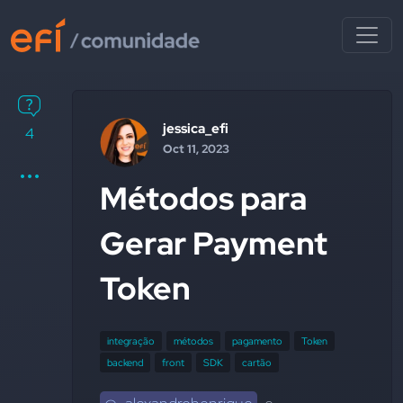
jessica_efi
4
Oct 11, 2023
Métodos para
Gerar Payment
Token
integração
métodos
pagamento
Token
backend
front
SDK
cartão