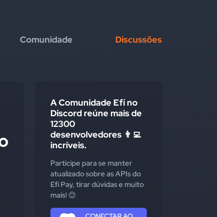
Comunidade
Discussões
A Comunidade Efí no
Discord reúne mais de
12300
desenvolvedores 👨‍💻
o
incríveis.
Participe para se manter
atualizado sobre as APIs do
Efí Pay, tirar dúvidas e muito
mais! 😊
CONECTAR AO