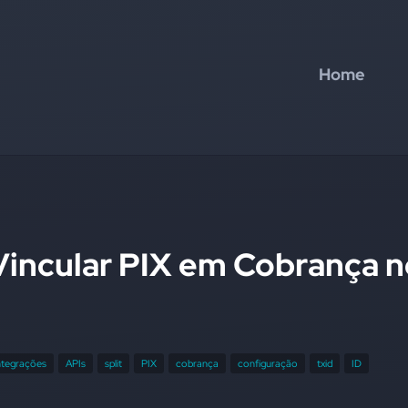
Home
incular PIX em Cobrança n
ntegrações
APIs
split
PIX
cobrança
configuração
txid
ID