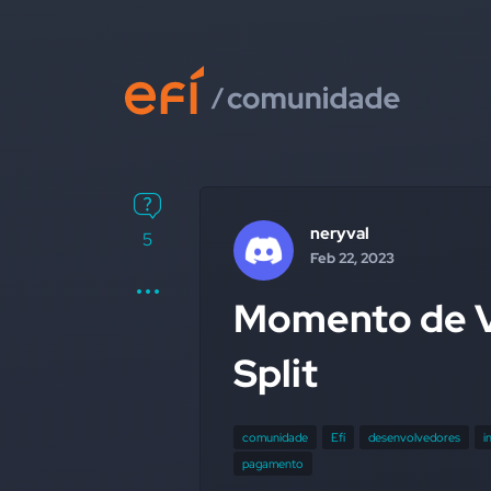
neryval
5
Feb 22, 2023
Momento de V
Split
comunidade
Efí
desenvolvedores
i
pagamento