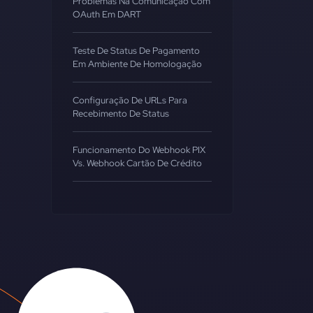
Problemas Na Comunicação Com
OAuth Em DART
Teste De Status De Pagamento
Em Ambiente De Homologação
Configuração De URLs Para
Recebimento De Status
Funcionamento Do Webhook PIX
Vs. Webhook Cartão De Crédito