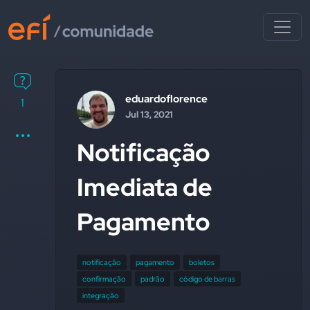
eduardoflorence
1
Jul 13, 2021
Notificação
Imediata de
Pagamento
notificação
pagamento
boletos
confirmação
padrão
código de barras
integração