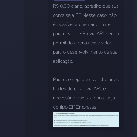
R$ 0,30 diário, acredito que sua 
conta seja PF. Nesse caso, não 
é possível aumentar o limite 
para envio de Pix via API, sendo 
permitido apenas esse valor 
para o desenvolvimento da sua 
aplicação.
Para que seja possível alterar os 
limites de envio via API, é 
necessário que sua conta seja 
do tipo Efí Empresas.