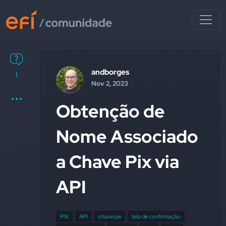
andborges
1
Nov 2, 2023
Obtenção de
Nome Associado
a Chave Pix via
API
PIX
API
chave pix
tela de confirmação