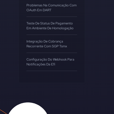
Problemas Na Comunicação Com
OAuth Em DART
Teste De Status De Pagamento
Em Ambiente De Homologação
Integração De Cobrança
Recorrente Com SGP Tsmx
Configuração Do Webhook Para
Notificações Da Efí