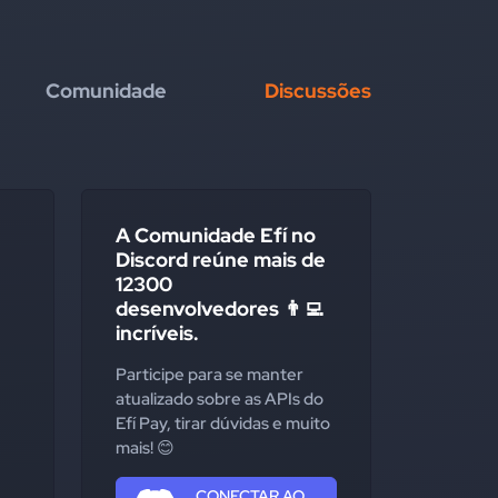
Comunidade
Discussões
A Comunidade Efí no
Discord reúne mais de
12300
desenvolvedores 👨‍💻
incríveis.
Participe para se manter
atualizado sobre as APIs do
Efí Pay, tirar dúvidas e muito
mais! 😊
CONECTAR AO