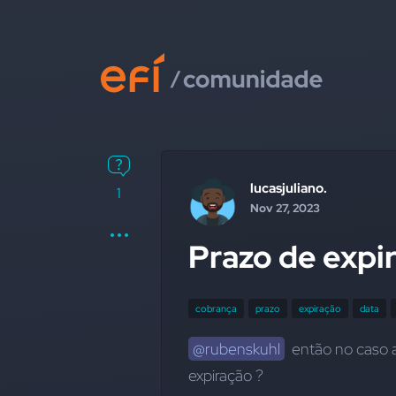
lucasjuliano.
1
Nov 27, 2023
Prazo de expi
cobrança
prazo
expiração
data
@rubenskuhl
  então no caso 
expiração ?