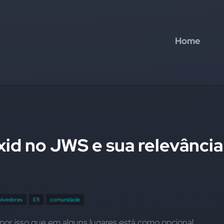
Home
xid no JWS e sua relevância
olvedores
Efí
comunidade
 por isso que em alguns lugares está como opcional