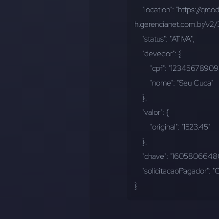
    "location": "https://qrcodes-pix-
h.gerencianet.com.br/v
    "status": "ATIVA",
    "devedor": {
        "cpf": "12345678909
        "nome": "Seu Cuca"
    },
    "valor": {
        "original": "1523.45"
    },
    "chave": "1605806648
    "solicitacaoPagador"
}