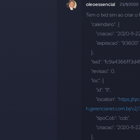
oleoessencial
23/11/2020
Tem o txid sim ao criar o 
    "calendario": {
        "criacao": "2020-
        "expiracao": "93600"
    },
    "txid": "fc9a4366f
    "revisao": 0,
    "loc": {
        "id": "11",
        "location": "
https://qr
h.gerencianet.com.br/
        "tipoCob": "cob",
        "criacao": "2020
    },