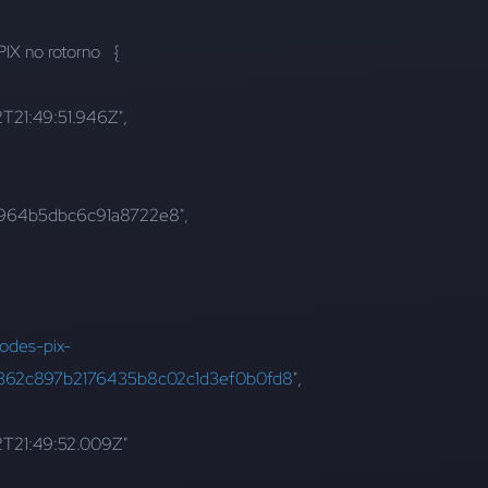
PIX no rotorno   {
11-22T21:49:51.946Z",
f3d4964b5dbc6c91a8722e8",
codes-pix-
v2/362c897b2176435b8c02c1d3ef0b0fd8
",
-11-22T21:49:52.009Z"