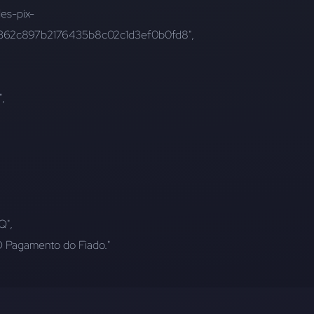
2/362c897b2176435b8c02c1d3ef0b0fd8",
",
Q",
: "O Pagamento do Fiado."