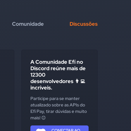
Comunidade
Discussões
A Comunidade Efí no
Discord reúne mais de
12300
desenvolvedores 👨‍💻
incríveis.
Participe para se manter
atualizado sobre as APIs do
Efí Pay, tirar dúvidas e muito
mais! 😊
CONECTAR AO