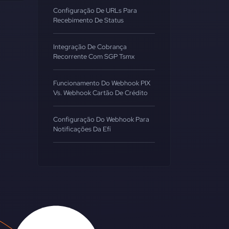
Configuração De URLs Para
Recebimento De Status
Integração De Cobrança
Recorrente Com SGP Tsmx
Funcionamento Do Webhook PIX
Vs. Webhook Cartão De Crédito
Configuração Do Webhook Para
Notificações Da Efí