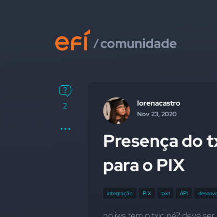
lorenacastro
2
Nov 23, 2020
Presença do t
para o PIX
integração
PIX
txid
API
desenv
no jws tem o txid né? deve ser