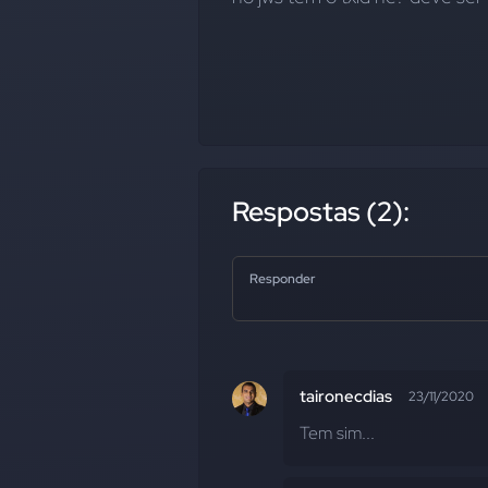
Respostas (2):
Responder
taironecdias
23/11/2020
Tem sim...