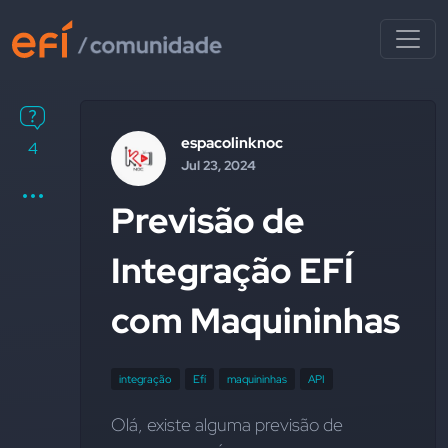
espacolinknoc
4
Jul 23, 2024
Previsão de
Integração EFÍ
com Maquininhas
integração
Efí
maquininhas
API
Olá, existe alguma previsão de 