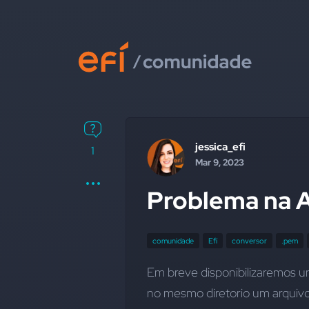
jessica_efi
1
Mar 9, 2023
Problema na A
comunidade
Efí
conversor
.pem
Em breve disponibilizaremos u
no mesmo diretorio um arquiv