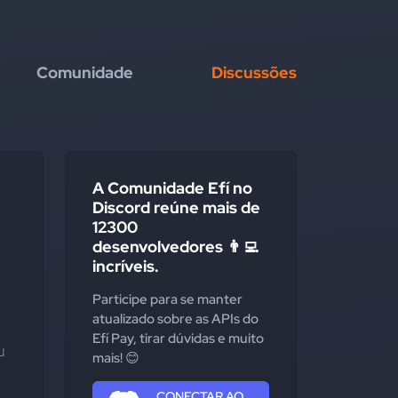
Comunidade
Discussões
A Comunidade Efí no
Discord reúne mais de
12300
desenvolvedores 👨‍💻
incríveis.
Participe para se manter
atualizado sobre as APIs do
Efí Pay, tirar dúvidas e muito
 
mais! 😊
CONECTAR AO