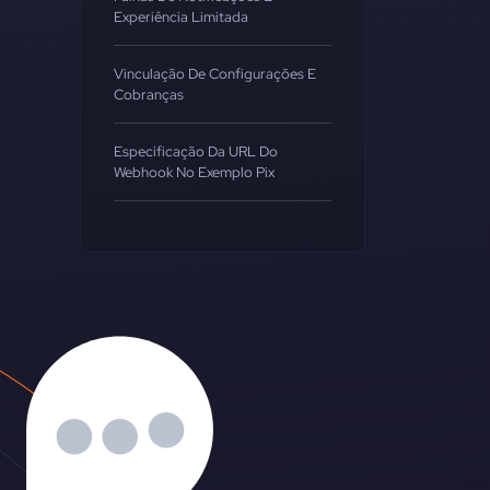
Experiência Limitada
Vinculação De Configurações E
Cobranças
Especificação Da URL Do
Webhook No Exemplo Pix