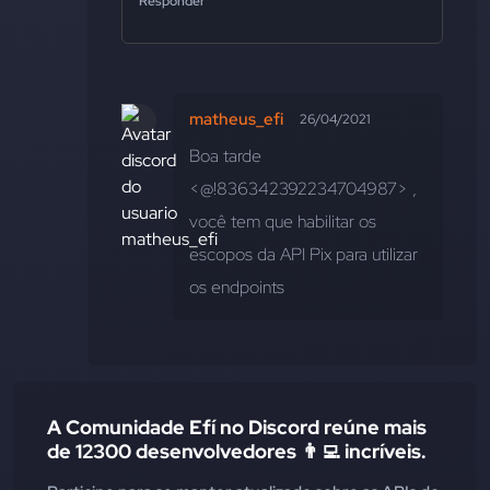
Responder
matheus_efi
26/04/2021
Boa tarde 
<@!836342392234704987> , 
você tem que habilitar os 
escopos da API Pix para utilizar 
os endpoints
A Comunidade Efí no Discord reúne mais
de 12300 desenvolvedores 👨‍💻 incríveis.