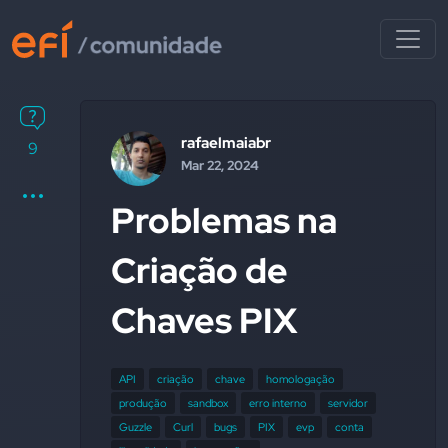
rafaelmaiabr
9
Mar 22, 2024
Problemas na
Criação de
Chaves PIX
API
criação
chave
homologação
produção
sandbox
erro interno
servidor
Guzzle
Curl
bugs
PIX
evp
conta