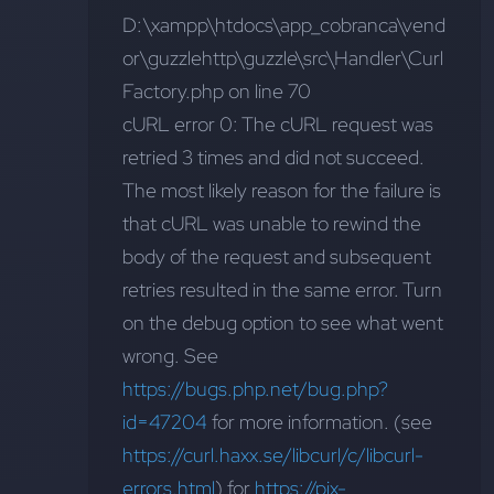
D:\xampp\htdocs\app_cobranca\vend
or\guzzlehttp\guzzle\src\Handler\Curl
Factory.php on line 70
cURL error 0: The cURL request was 
retried 3 times and did not succeed. 
The most likely reason for the failure is 
that cURL was unable to rewind the 
body of the request and subsequent 
retries resulted in the same error. Turn 
on the debug option to see what went 
wrong. See 
https://bugs.php.net/bug.php?
id=47204
 for more information. (see 
https://curl.haxx.se/libcurl/c/libcurl-
errors.html
) for 
https://pix-