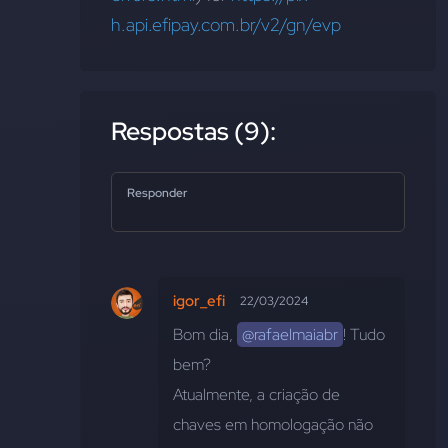
h.api.efipay.com.br/v2/gn/evp
Respostas (9):
Responder
igor_efi
22/03/2024
Bom dia, 
@rafaelmaiabr
! Tudo 
bem? 
Atualmente, a criação de 
chaves em homologação não 