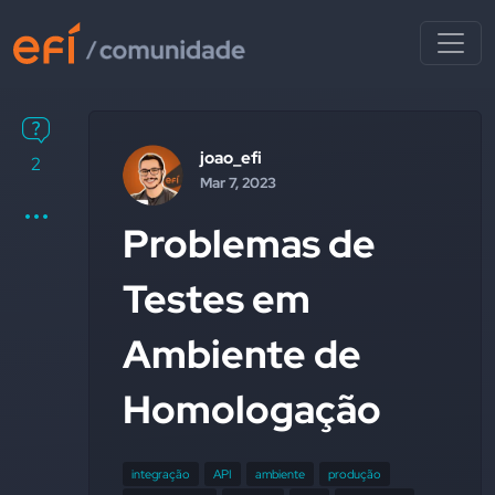
joao_efi
2
Mar 7, 2023
Problemas de
Testes em
Ambiente de
Homologação
integração
API
ambiente
produção