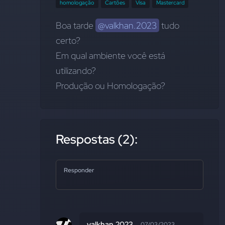
homologação
Cartões
Visa
Mastercard
Boa tarde 
@valkhan.2023
 tudo 
certo?
Em qual ambiente você está 
utilizando?
Produção ou Homologação?
Respostas (2):
Responder
valkhan.2023
07/03/2023